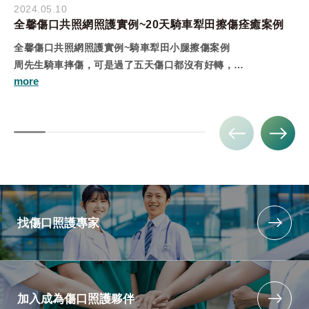
2024.05.10
全馨傷口共照網照護實例~20天騎車犁田擦傷痊癒案例
全馨傷口共照網照護實例~騎車犁田小腿擦傷案例
周先生騎車摔傷，可是過了五天傷口都沒有好轉，
故尋求全馨傷口共照網門診求治，護理師先將傷口清洗乾淨後配
合敷料使用後，讓傷口好得又快又美
找傷口照護專家
加入成為傷口照護夥伴