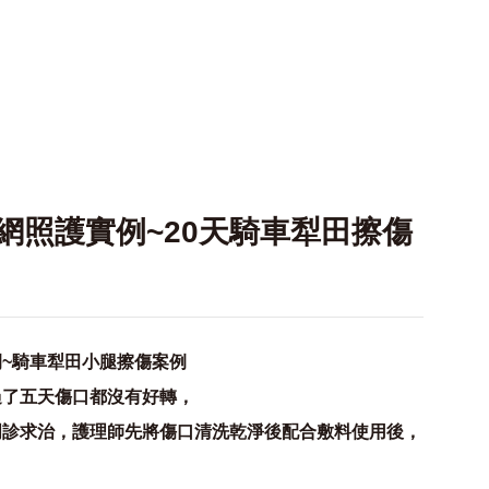
網照護實例~20天騎車犁田擦傷
~騎車犁田小腿擦傷案例
過了五天傷口都沒有好轉，
門診求治，護理師先將傷口清洗乾淨後配合敷料使用後，