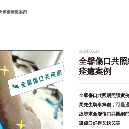
犁田擦傷痊癒案例
2024.05.10
全馨傷口共照
痊癒案例
全馨傷口共照網照護實例
周先生騎車摔傷，可是
故尋求全馨傷口共照網
讓傷口好得又快又美