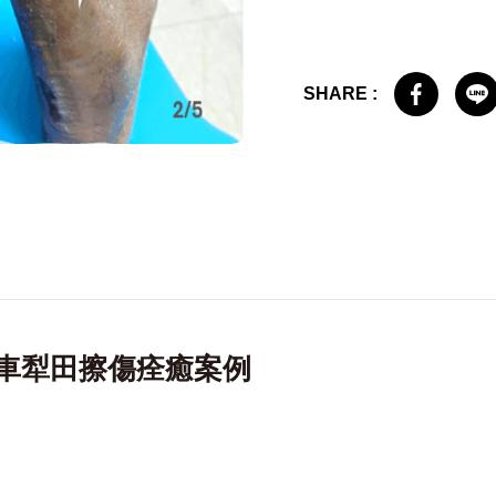
SHARE :
騎車犁田擦傷痊癒案例