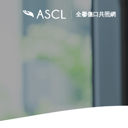
全馨傷口共照網