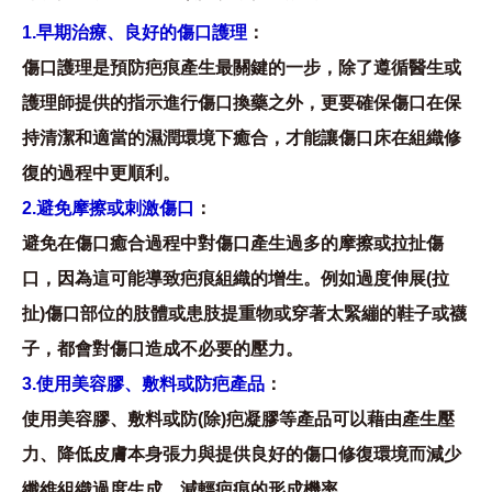
1.早期治療、良好的傷口護理
：
傷口護理是預防疤痕產生最關鍵的一步，除了遵循醫生或
護理師提供的指示進行傷口換藥之外，更要確保傷口在保
持清潔和適當的濕潤環境下癒合，才能讓傷口床在組織修
復的過程中更順利。
2.避免摩擦或刺激傷口
：
避免在傷口癒合過程中對傷口產生過多的摩擦或拉扯傷
口，因為這可能導致疤痕組織的增生。例如過度伸展(拉
扯)傷口部位的肢體或患肢提重物或穿著太緊繃的鞋子或襪
子，都會對傷口造成不必要的壓力。
3.使用美容膠、敷料或防疤產品
：
使用美容膠、敷料或防(除)疤凝膠等產品可以藉由產生壓
力、降低皮膚本身張力與提供良好的傷口修復環境而減少
纖維組織過度生成，減輕疤痕的形成機率。