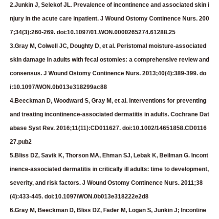
2.Junkin J, Selekof JL. Prevalence of incontinence and associated skin i
njury in the acute care inpatient. J Wound Ostomy Continence Nurs. 200
7;34(3):260-269. doi:10.1097/01.WON.0000265274.61288.25
3.Gray M, Colwell JC, Doughty D, et al. Peristomal moisture-associated
skin damage in adults with fecal ostomies: a comprehensive review and
consensus. J Wound Ostomy Continence Nurs. 2013;40(4):389-399. do
i:10.1097/WON.0b013e318299ac88
4.Beeckman D, Woodward S, Gray M, et al. Interventions for preventing
and treating incontinence-associated dermatitis in adults. Cochrane Dat
abase Syst Rev. 2016;11(11):CD011627. doi:10.1002/14651858.CD0116
27.pub2
5.Bliss DZ, Savik K, Thorson MA, Ehman SJ, Lebak K, Beilman G. Incont
inence-associated dermatitis in critically ill adults: time to development,
severity, and risk factors. J Wound Ostomy Continence Nurs. 2011;38
(4):433-445. doi:10.1097/WON.0b013e318222e2d8
6.Gray M, Beeckman D, Bliss DZ, Fader M, Logan S, Junkin J; Incontine