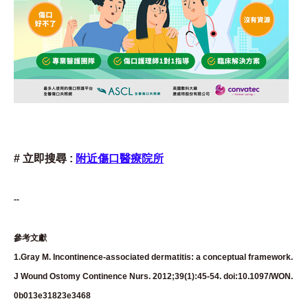
# 立即搜尋 :
附近傷口醫療院所
--
參考文獻
1.Gray M. Incontinence-associated dermatitis: a conceptual framework.
J Wound Ostomy Continence Nurs. 2012;39(1):45-54. doi:10.1097/WON.
0b013e31823e3468