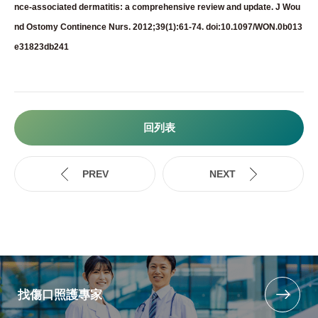
nce-associated dermatitis: a comprehensive review and update. J Wou
nd Ostomy Continence Nurs. 2012;39(1):61-74. doi:10.1097/WON.0b013
e31823db241
回列表
找傷口照護專家