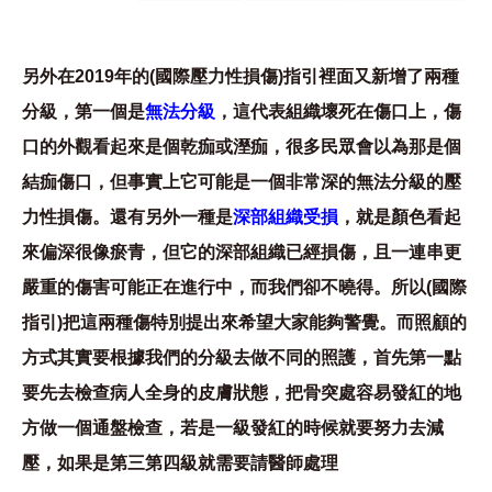
另外在2019年的(國際壓力性損傷)指引裡面又新增了兩種
分級，第一個是
無法分級
，這代表組織壞死在傷口上，傷
口的外觀看起來是個乾痂或溼痂，很多民眾會以為那是個
結痂傷口，但事實上它可能是一個非常深的無法分級的壓
力性損傷。還有另外一種是
深部組織受損
，就是顏色看起
來偏深很像瘀青，但它的深部組織已經損傷，且一連串更
嚴重的傷害可能正在進行中，而我們卻不曉得。所以(國際
指引)把這兩種傷特別提出來希望大家能夠警覺。而照顧的
方式其實要根據我們的分級去做不同的照護，首先第一點
要先去檢查病人全身的皮膚狀態，把骨突處容易發紅的地
方做一個通盤檢查，若是一級發紅的時候就要努力去減
壓，如果是第三第四級就需要請醫師處理