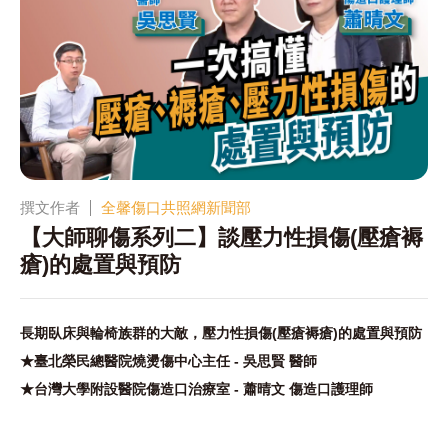
撰文作者
全馨傷口共照網新聞部
【大師聊傷系列二】談壓力性損傷(壓瘡褥
瘡)的處置與預防
長期臥床與輪椅族群的大敵，壓力性損傷(壓瘡褥瘡)的處置與預防
★臺北榮民總醫院燒燙傷中心主任 - 吳思賢 醫師
★台灣大學附設醫院傷造口治療室 - 蕭晴文 傷造口護理師