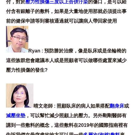
付，對於
壓力性損傷三度以上合併汙染
的傷口，是可以給
付含有銀離子的敷料，如果是大量地使用那就必須提出事
前的健保申請等到審核通過就可以讓病人帶回家使用
Ryan : 預防勝於治療，像是臥床或是坐輪椅的
這些族群您會建議本人或是照顧者可以做哪些處置來減少
壓力性損傷的發生?
晴文老師 : 照顧臥床的病人如果搭配
翻身床
或
減壓坐墊
，可以幫忙減少照顧上的壓力。另外剛剛醫師有
講到一些敷料的概念，這些敷料在2019年的國際指南裡有
告訴我們在骨突處的地方可以用一些
多層次(泡棉)敷料
來