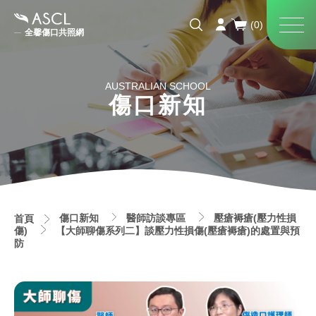
全馨傷口共照網
AUSTRALIAN SCHOOL
傷口新知
傷口新知
醫師訪談專區
壓瘡褥瘡(壓力性損
首頁
傷)
【大師聊傷系列二】談壓力性損傷(壓瘡褥瘡)的處置與預
防