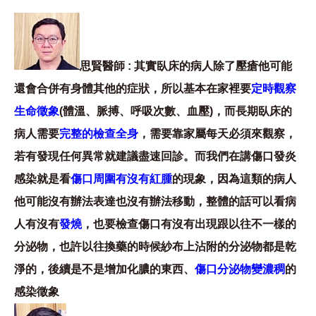
思賢醫師 : 其實臥床的病人除了壓瘡他可能
還會合併有身體其他的症狀，所以基本在家裡要
定時觀察
生命徵象
(體溫、脈搏、呼吸次數、血壓)，而長期臥床的
病人需要
完整的檢查全身
，需要靠家屬每天必須來觀察，
若有發現任何異常就建議盡速回診。而我們在講傷口發炎
感染就是看
傷口周圍有沒有紅腫
的現象，因為這類的病人
他可能沒有辦法表達也沒有辦法移動，整體的話可以看病
人有沒有
發燒
，也要檢查傷口有沒有出現跟以往不一樣的
分泌物，也許以往換藥的時候紗布上沾附的分泌物都是乾
淨的，後續是不是增加化膿的東西、
傷口分泌物變濃稠
的
感染徵象