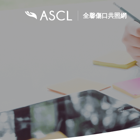
全馨傷口共照網