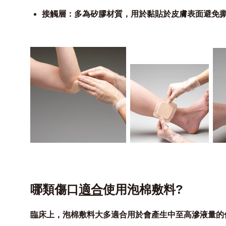
接觸層：多為矽膠材質，用於黏貼於皮膚表面避免撕除
哪類傷口
適合
使用泡棉敷料?
臨床上，泡棉敷料大多適合用於會產生中至高滲液量的