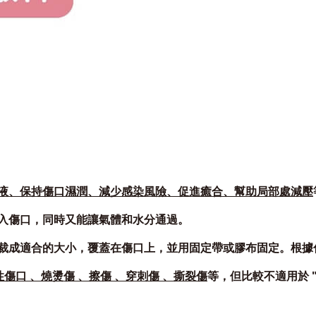
液、保持傷口濕潤、減少感染風險、促進癒合、幫助局部處減壓
入傷口，同時又能讓氣體和水分通過。
裁成適合的大小，覆蓋在傷口上，並用固定帶或膠布固定。根據
慢性傷口 、燒燙傷 、擦傷 、穿刺傷 、撕裂傷
等，但比較不適用於 " 