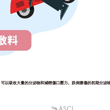
iber)等，可以吸收大量的分泌物和減輕傷口壓力。跌倒擦傷的初