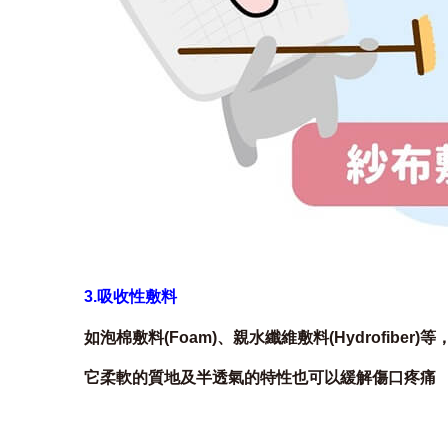
3.吸收性敷料
如泡棉敷料(Foam)、親水纖維敷料(Hydrof
它柔軟的質地及半透氣的特性也可以緩解傷口疼痛