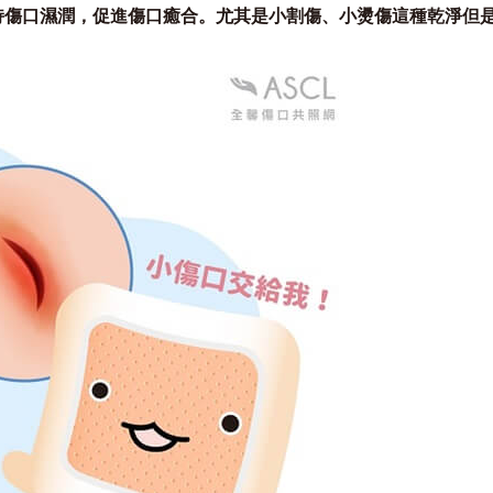
持傷口濕潤，促進傷口癒合。尤其是小割傷、小燙傷這種乾淨但