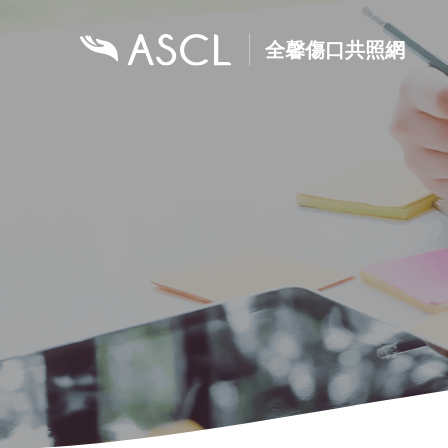
全馨傷口共照網