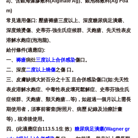
a)、含銀海藻膠敷料(Alginate Ag)、銀泡棉敷料(Ag Foa
m)
常見適用傷口: 壓瘡褥瘡三度以上、深度糖尿病足潰瘍、
深度燒燙傷、史蒂芬-強生氏症候群、天皰瘡、先天性表皮
溶解水皰症(泡泡龍)、
給付條件(適應症):
一、
褥瘡
病灶
三度以上合併感染
傷口。
二、深度
二度以上燒傷
之傷 口。
三、皮膚缺損大於百分之十五 且合併感染傷口(如:先天性
表皮溶解水皰症、中毒性表皮壞死鬆解症、史蒂芬強生氏
症候群、天皰瘡、類天皰瘡…等)，如超過一個月以上需長
期使用者，須事前審查(附照片、病歷 紀錄及治療計畫
等)，核准後使用。
四、(此適應症自113.5.1生 效）
糖尿病足潰瘍(Wagner gr