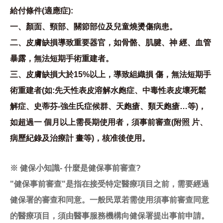
給付條件(適應症):
一、顏面、頸部、關節部位及兒童燒燙傷病患。
二、皮膚缺損導致重要器官，如骨骼、肌腱、神 經、血管
暴露，無法短期手術重建者。
三、皮膚缺損大於15%以上，導致組織損 傷，無法短期手
術重建者(如:先天性表皮溶解水皰症、中毒性表皮壞死鬆
解症、史蒂芬-強生氏症候群、天皰瘡、類天皰瘡…等)，
如超過一 個月以上需長期使用者，須事前審查(附照 片、
病歷紀錄及治療計 畫等)，核准後使用。
※ 健保小知識- 什麼是健保事前審查?
"健保事前審查"是指在接受特定醫療項目之前，需要經過
健保署的審查和同意。一般民眾若需使用須事前審查同意
的醫療項目，須由醫事服務機構向健保署提出事前申請。