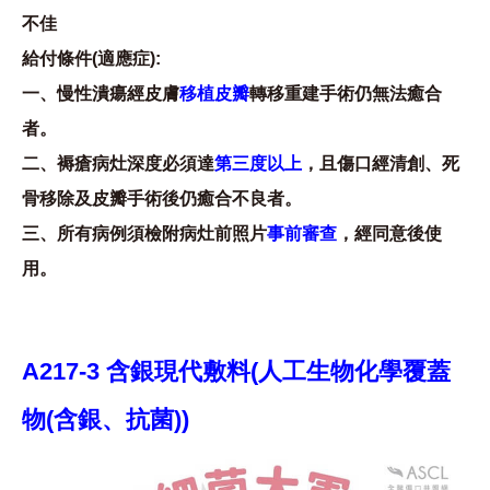
不佳
給付條件(適應症):
一、慢性潰瘍經皮膚
移植皮瓣
轉移重建手術仍無法癒合
者。
二、褥瘡病灶深度必須達
第三度以上
，且傷口經清創、死
骨移除及皮瓣手術後仍癒合不良者。
三、所有病例須檢附病灶前照片
事前審查
，經同意後使
用。
A217-3 含銀現代敷料(人工生物化學覆蓋
物(含銀、抗菌))