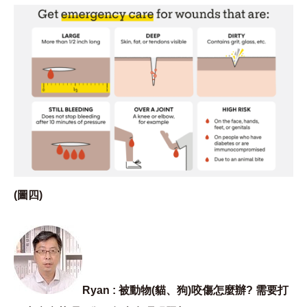
(圖四)
Ryan : 被動物(貓、狗)咬傷怎麼辦? 需要打