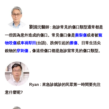
劉
淵元醫師 : 急診常見的傷口類型通常都是
一些因為意外造成的傷口。常見傷口像是
撕裂傷
或者被
寵
物咬傷
或
車禍犁田
(台語)、跌倒引起的
擦傷
、日常生活尖
銳物的
穿刺傷
，像這些傷口都是急診室常見的傷口類型。
Ryan : 來急診就診的民眾第一時間要先注
意什麼呢?