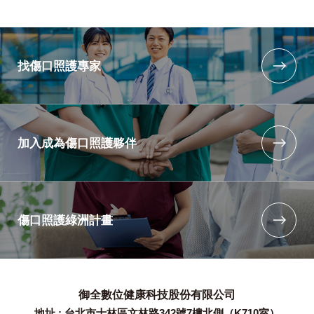
找傷口照護專家
加入成為傷口照護夥伴
傷口照護綠洲計畫
御全數位健康科技股份有限公司
地址 : 台北市士林區文林路342號7樓北側（K710室）