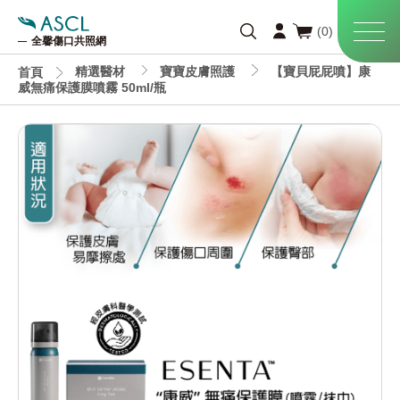
全馨傷口共照網
精選醫材
寶寶皮膚照護
【寶貝屁屁噴】康
首頁
威無痛保護膜噴霧 50ml/瓶