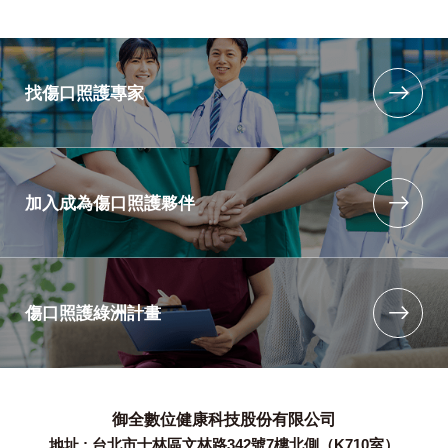
找傷口照護專家
加入成為傷口照護夥伴
傷口照護綠洲計畫
御全數位健康科技股份有限公司
地址 : 台北市士林區文林路342號7樓北側（K710室）