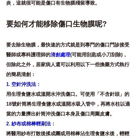
炎，這就很可能是傷口有生物膜殘留導致。
要如何才能移除傷口生物膜呢?
要去除生物膜，最快速的方式就是到專門的傷口門診接受
醫師或專科護理師的
清創處理
(可能用刮匙或小刀刮除)，
但除此之外，居家病人還可以利用以下一些換藥方式執行
的簡易清創：
1. 空針沖洗法：
用生理食鹽水或溫開水沖洗傷口。可使用「不含針頭」的
18號針筒將生理食鹽水或溫開水吸入管中，再將水柱以適
當的力量擠出針筒沖洗傷口本身及傷口周圍皮膚。
2. 紗布或棉棒輕刷法
：
將醫用紗布打散後揉成團或用棉棒沾生理食鹽水後，輕輕