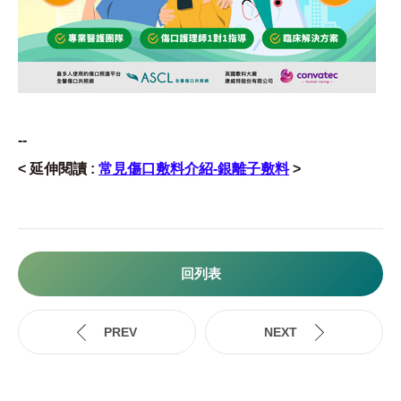
--
< 延伸閱讀 :
常見傷口敷料介紹-銀離子敷料
>
回列表