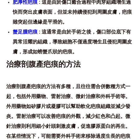
肥厚性疤痕
: 這是由於傷口癒合過程中肉芽組織增生過
快而突出皮膚表面，但並未持續侵犯到周圍皮膚，疤痕
雖突起但邊緣是平滑的。
蟹足腫疤痕
: 這通常是由於手術之後，傷口部位底下有
異常活耀的組織，導致細胞不僅過度增生且侵犯周圍皮
膚，形成如螃蟹爪狀的疤痕。
治療剖腹產疤痕的方法
治療剖腹產疤痕的方法有多種，且往往需合併數種方式一
起，包括外用藥物、雷射治療、微針治療和外科手術等。
外用藥物如矽膠片或凝膠可以幫助軟化疤痕組織並減少發
炎。雷射治療可以改善疤痕的外觀，減少紅色和凸起。微
針治療則利用細小針頭刺激皮膚，促進膠原蛋白的再生。
在某些情況下，可能需要外科手術來移除過度生長的疤痕