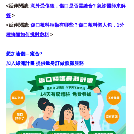
<延伸閱讀:
意外受傷後，傷口是否需縫合? 急診醫師來解
答
>
<延伸閱讀:
傷口敷料種類有哪些？傷口敷料懶人包，1分
種搞懂如何挑對敷料
>
想加速傷口癒合?
加入綠洲計畫 提供量身訂做照顧服務