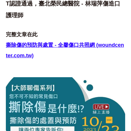
T認證通過，臺北榮民總醫院 - 林瑞萍傷造口
護理師
完整文章在此
撕除傷的預防與處置 - 全馨傷口共照網 (woundcen
ter.com.tw)