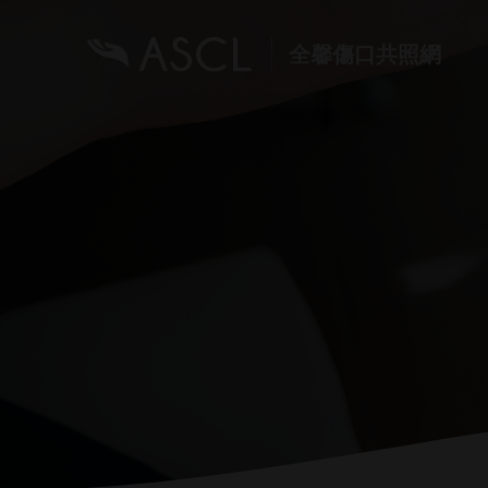
全馨傷口共照網