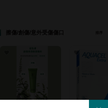
擦傷/創傷/意外受傷傷口
排序