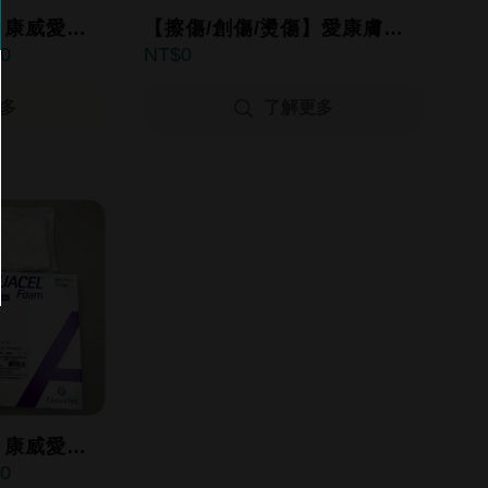
】康威愛康
【擦傷/創傷/燙傷】愛康膚銀
00
0
敷料
抗菌親水性纖維敷料
cm
10x10cm/15x15cm/2x45cm
多
了解更多
】康威愛康
00
性)