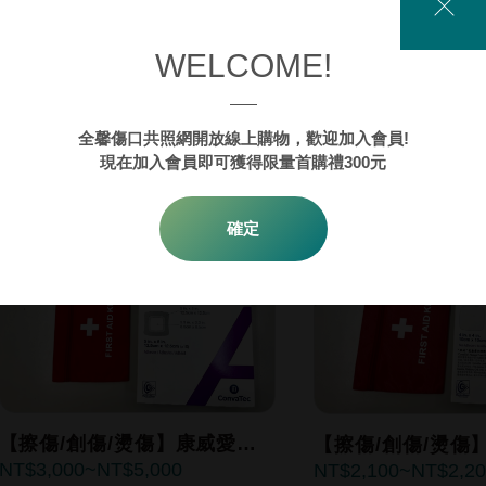
【傷口照護】 益生膚 創傷保
【擦傷/創傷/燙傷
1,850
1,800
2,2
濕軟膏敷料 30g / 條
膚強化吸收親水性
WELCOME!
10x10cm/15x15
了解更多
了解更
全馨傷口共照網開放線上購物，歡迎加入會員!
現在加入會員即可獲得限量首購禮300元
確定
【擦傷/創傷/燙傷】康威愛康
【擦傷/創傷/燙傷
3,000
5,000
2,100
2,2
膚泡棉敷料(自黏型)
膚泡棉敷料(非自黏