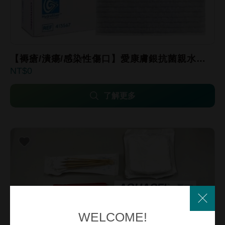
【褥瘡/潰瘍/感染性傷口】愛康膚銀抗菌親水性
0
纖維敷料10x10cm/15x15cm/2x45cm
了解更多
WELCOME!