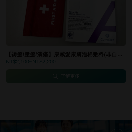
【褥瘡/壓瘡/潰瘍】康威愛康膚泡棉敷料(非自黏
2,100
2,200
性) Aquacel Foam 10x10cm/15x15cm
了解更多