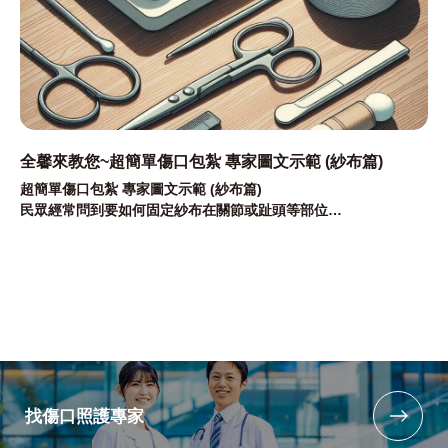
全馨來教您~超簡單傷口包紮 專家圖文示範 (紗布篇)
超簡單傷口包紮 專家圖文示範 (紗布篇)
民眾經常問到要如何固定紗布在關節或趾頭等部位
本文就請專家雙和醫院黃晴雯技術長帶您輕鬆學會傷口包紮
找傷口照護專家