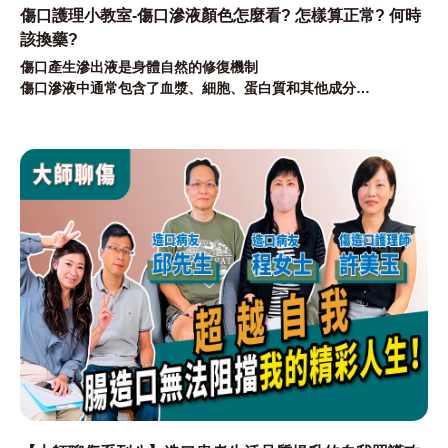
傷口護理小教室-傷口滲液顏色怎麼看? 怎樣算正常? 何時
該換藥?
傷口產生滲出液是身體自然的修復機制
傷口滲液中通常包含了血漿、細胞、蛋白質和其他成分
有助於清除傷口內的細菌和其他有害物質促進傷口癒合
本篇文章帶您輕鬆了解傷口滲液顏色怎麼看? 怎樣算正常? 何時該
換藥?